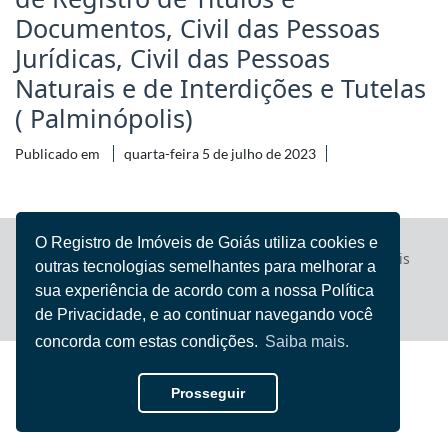
Documentos, Civil das Pessoas
Jurídicas, Civil das Pessoas
Naturais e de Interdições e Tutelas
( Palminópolis)
Publicado em
quarta-feira 5 de julho de 2023
O Registro de Imóveis de Goiás utiliza cookies e
Registro de Imóveis
© 2022 - 2026 Todos direitos reservados
outras tecnologias semelhantes para melhorar a
de Goiás
sua experiência de acordo com a nossa Política
Iury Flores
Desenvolvido por
de Privacidade, e ao continuar navegando você
concorda com estas condições.
Saiba mais.
Prosseguir