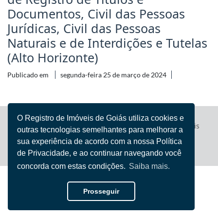
Documentos, Civil das Pessoas
Jurídicas, Civil das Pessoas
Naturais e de Interdições e Tutelas
(Alto Horizonte)
Publicado em
segunda-feira 25 de março de 2024
O Registro de Imóveis de Goiás utiliza cookies e
Registro de Imóveis
© 2022 - 2026 Todos direitos reservados
outras tecnologias semelhantes para melhorar a
de Goiás
sua experiência de acordo com a nossa Política
Iury Flores
Desenvolvido por
de Privacidade, e ao continuar navegando você
concorda com estas condições.
Saiba mais.
Prosseguir