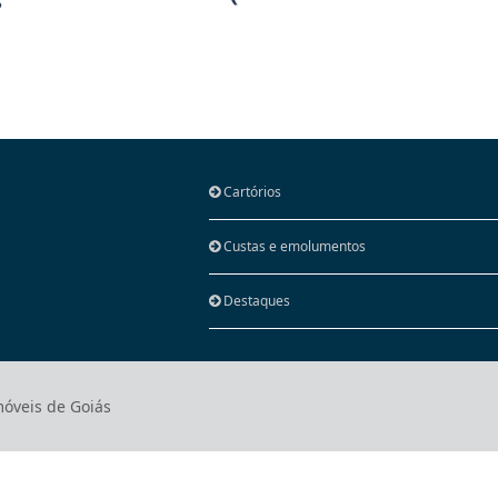
Cartórios
Custas e emolumentos
Destaques
móveis de Goiás