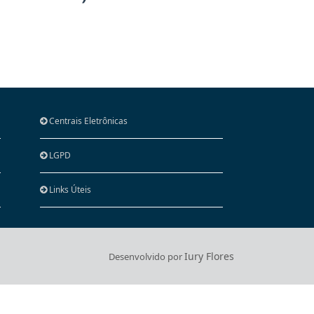
Centrais Eletrônicas
LGPD
Links Úteis
Iury Flores
Desenvolvido por