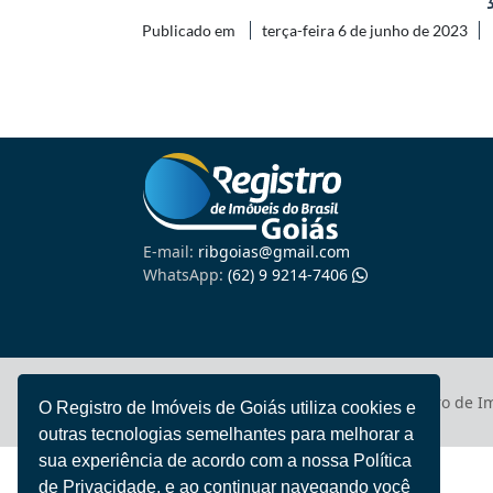
Publicado em
terça-feira 6 de junho de 2023
E-mail:
ribgoias@gmail.com
WhatsApp:
(62) 9 9214-7406
Registro de I
© 2022 - 2026 Todos direitos reservados
O Registro de Imóveis de Goiás utiliza cookies e
outras tecnologias semelhantes para melhorar a
sua experiência de acordo com a nossa Política
de Privacidade, e ao continuar navegando você