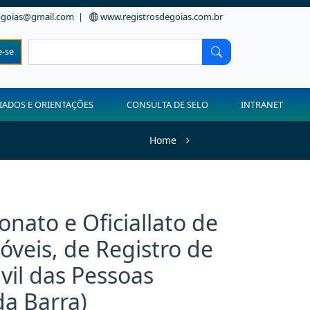
bgoias@gmail.com
|
www.registrosdegoias.com.br
e-se
IADOS E ORIENTAÇÕES
CONSULTA DE SELO
INTRANET
Home
onato e Oficiallato de
óveis, de Registro de
ivil das Pessoas
da Barra)