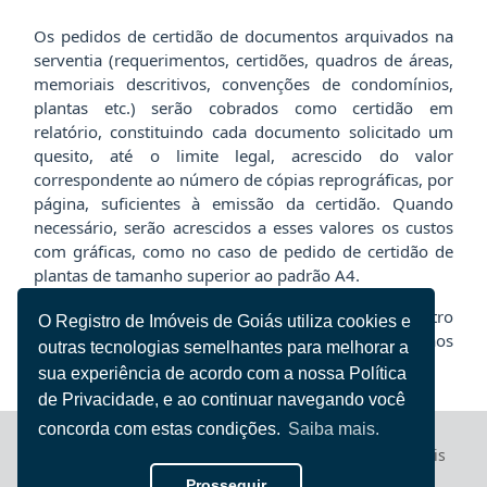
Os pedidos de certidão de documentos arquivados na
serventia (requerimentos, certidões, quadros de áreas,
memoriais descritivos, convenções de condomínios,
plantas etc.) serão cobrados como certidão em
relatório, constituindo cada documento solicitado um
quesito, até o limite legal, acrescido do valor
correspondente ao número de cópias reprográficas, por
página, suficientes à emissão da certidão. Quando
necessário, serão acrescidos a esses valores os custos
com gráficas, como no caso de pedido de certidão de
plantas de tamanho superior ao padrão A4.
Fundamentação: Itens 80, IV e V, da Tabela do Registro
O Registro de Imóveis de Goiás utiliza cookies e
de Imóveis e item 100, da Tabela dos Atos Comuns aos
outras tecnologias semelhantes para melhorar a
Diversos Auxiliares da Justiça.
sua experiência de acordo com a nossa Política
de Privacidade, e ao continuar navegando você
concorda com estas condições.
Saiba mais.
Registro de Imóveis
© 2022 - 2026 Todos direitos reservados
de Goiás
Prosseguir